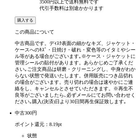
3500円以上で送料無料です
代引手数料は別途かかります
購入する
この商品について
中古商品です。デｨｽｸ表面の細かなキズ、ジャケット・
ケースへのｷｽﾞ・日焼け・破れ・変色等のイタミやシー
ル等がある場合がございます｡※ケース・ジャケットに
管理シールの貼付があります。あらかじめご了承くだ
さい｡ご注文商品は研磨・クリーニングし、中身がわか
らない状態で発送いたします。併用販売につき品切れ
の場合がございます。売り切れの場合は速やかにご連
絡をし、キャンセルとさせていただきます。※再生不
良等がございましたら､必ずメールにてお問い合わせく
ださい｡購入(決済)日より30日間再生保証致します｡
中古
300
円
ポイント還元：
8.19pt
状態