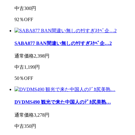
中古
300
円
92
％OFF
SABA877 BAN間違い無しのﾔﾘすぎｽｹﾍﾞ企…2
通常価格
2,398
円
中古
1,199
円
50
％OFF
DVDMS490 観光で来た中国人のﾃﾞｶ尻美熟…
通常価格
3,278
円
中古
350
円