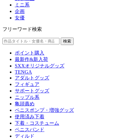
ミニ系
企画
女優
フリーワード検索
検索
ポイント購入
最新作&新入荷
SXXオリジナルグッズ
TENGA
アダルトグッズ
フィギュア
サポートグッズ
ニップル系
亀頭責め
ペニスポンプ・増強グッズ
使用済み下着
下着・コスチューム
ペニスバンド
ディルド