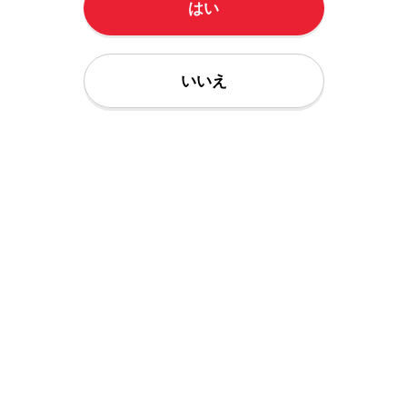
はい
いいえ
サンプル画像を見る
DVD
お気に入り
ジャンル｜
コスプレ
IESP10F 銀行◯盗事件 知られざる
真実
￥3,278
通常価格
円
69
最大
%OFF
￥1,000
中古
円〜 購入はこちら