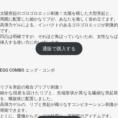
太陽突起のゴロゴロエッジ刺激！太陽を模した大型突起と、
周囲に配置した細かなリブが、あなたを激しく攻め立てます。
高弾力ゲルによる、インパクトのあるゴロゴロエッジが刺激的
です。
凹凸は明確ですが、それほど角ばっていないため、女性ならば
挿入する使い方に向いています。
通販で購入する
EGG COMBO エッグ・コンボ
リブ＆突起の複合プリプリ刺激！
細かな段差を設けたリブと、先端形状が異なる繊細な突起群
を、螺旋状に配置しました。
高弾力ゲルの、リブと突起が織りなすコンビネーション刺激が
堪能できます。
とくに、愛撫からグッズの味変に、万能型のアイテムです。